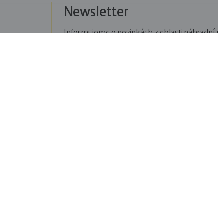
Newsletter
Informujeme o novinkách z oblasti náhradní r
Přihlásit se k odběru novinek
Menu
Sledujte n
Pro veřejnost
Fac
pravi
Pro zájemce o služby
oblas
Pro klienty
Blo
Pro děti
příbě
Vzdělávání
týkaj
O nás
You
Blog
rozho