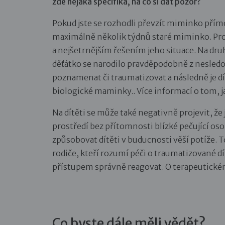
zde nějaká specifika, na co si dát pozor?
Pokud jste se rozhodli převzít miminko přímo
maximálně několik týdnů staré miminko. Pro 
a nejšetrnějším řešením jeho situace. Na druh
děťátko se narodilo pravděpodobně z nesled
poznamenat či traumatizovat a následně je dít
biologické maminky.. Více informací o tom, ja
Na dítěti se může také negativně projevit, 
prostředí bez přítomnosti blízké pečující oso
způsobovat dítěti v buducnosti věší potíže. 
rodiče, kteří rozumí péči o traumatizované 
přístupem správně reagovat. O terapeutickém
Co byste dále měli vědět?