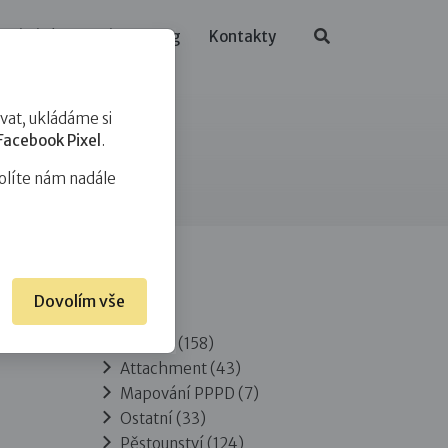
ělávání
O nás
Blog
Kontakty
at, ukládáme si
Facebook Pixel
.
olíte nám nadále
Dovolím vše
Rubriky
Adopce
(158)
Attachment
(43)
Mapování PPPD
(7)
Ostatní
(33)
Pěstounství
(124)