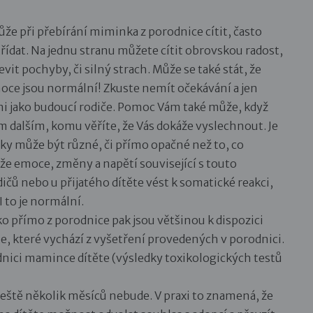
e při přebírání miminka z porodnice cítit, často
ídat. Na jednu stranu můžete cítit obrovskou radost,
vit pochyby, či silný strach. Může se také stát, že
moce jsou normální! Zkuste nemít očekávání a jen
ami jako budoucí rodiče. Pomoc Vám také může, když
m dalším, komu věříte, že Vás dokáže vyslechnout. Je
ky může být různé, či přímo opačné než to, co
 že emoce, změny a napětí související s touto
 nebo u přijatého dítěte vést k somatické reakci,
 to je normální.
o přímo z porodnice pak jsou většinou k dispozici
e, které vychází z vyšetření provedených v porodnici.
nici mamince dítěte (výsledky toxikologických testů
 ještě několik měsíců nebude. V praxi to znamená, že