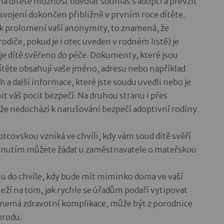
a dítěte možnost odvolat souhlas s adopcí a převzít
 osvojení dokončen přibližně v prvním roce dítěte.
 k prolomení vaší anonymity, to znamená, že
diče, pokud je i otec uveden v rodném listě) je
e dítě svěřeno do péče. Dokumenty, které jsou
ěte obsahují vaše jméno, adresu nebo například
 další informace, které jste soudu uvedli nebo je
it váš pocit bezpečí. Na druhou stranu i přes
, že nedochází k narušování bezpečí adoptivní rodiny
covskou vzniká ve chvíli, kdy vám soud dítě svěří
odnutím můžete žádat u zaměstnavatele o mateřskou
u do chvíle, kdy bude mít miminko doma ve vaší
leží na tom, jak rychle se úřadům podaří vytipovat
ě nemá zdravotní komplikace, může být z porodnice
orodu.