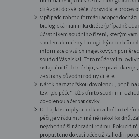
minimálně 4,5 měsíce má biologická rodin
dítě zpět do své péče. Zpravidla je proces
V případě tohoto formátu adopce dochází
biologická maminka dítěte (případně oba ro
účastníkem soudního řízení, kterým vám j
soudem doručeny biologickým rodičům dít
informace o vašich majetkových poměrech a
soud od Vás získal. Toto může velmi ovlivn
odtajnění těchto údajů, se v praxi ukazuje
ze strany původní rodiny dítěte.
Nárok na mateřskou dovolenou, popř. na ot
tzv. „do péče“. Už s tímto soudním rozh
dovolenou a čerpat dávky.
Doba, která uplyne od kouzelného telefon
péči, je v řádu maximálně několika dnů. Zá
nejvhodnější náhradní rodinu. Pokud dít
propuštěno do vaší péče už 72 hodin po p