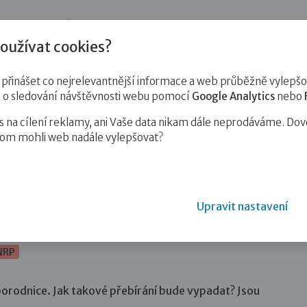
jnost
Pro zájemce o služby
Pro klienty
Pro děti
Vzd
oužívat cookies?
inášet co nejrelevantnější informace a web průběžně vylepšov
e o sledování návštěvnosti webu pomocí
Google Analytics
nebo
na cílení reklamy, ani Vaše data nikam dále neprodáváme. Dov
hom mohli web nadále vylepšovat?
 teď? Přebíráme dítě z porodnice!…
Upravit nastavení
ebíráme dítě z porodnice!
NRP
 porodnice. Jak takové přebírání bude vypadat? Jsou