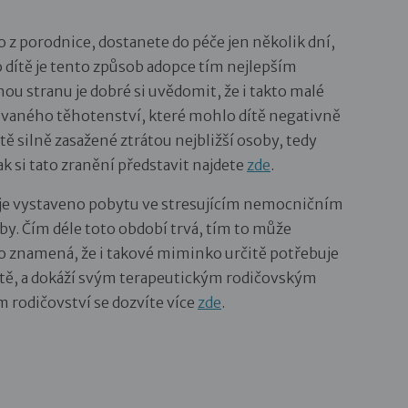
 z porodnice, dostanete do péče jen několik dní,
dítě je tento způsob adopce tím nejlepším
ou stranu je dobré si uvědomit, že i takto malé
ovaného těhotenství, které mohlo dítě negativně
ě silně zasažené ztrátou nejbližší osoby, tedy
k si tato zranění představit najdete
zde
.
že je vystaveno pobytu ve stresujícím nemocničním
by. Čím déle toto období trvá, tím to může
To znamená, že i takové miminko určitě potřebuje
dítě, a dokáží svým terapeutickým rodičovským
 rodičovství se dozvíte více
zde
.