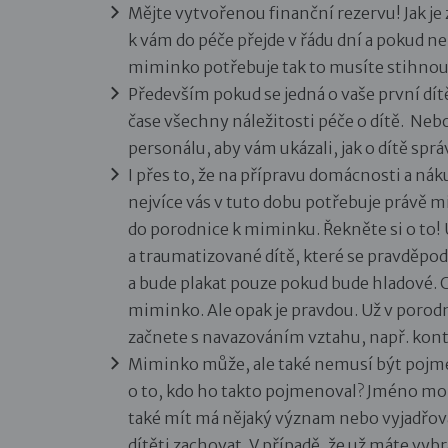
Mějte vytvořenou finanční rezervu! Jak 
k vám do péče přejde v řádu dní a pokud 
miminko potřebuje tak to musíte stihnou
Především pokud se jedná o vaše první dí
čase všechny náležitosti péče o dítě. Neb
personálu, aby vám ukázali, jak o dítě spr
I přes to, že na přípravu domácnosti a n
nejvíce vás v tuto dobu potřebuje právě 
do porodnice k miminku. Řekněte si o to!
a traumatizované dítě, které se pravděpo
a bude plakat pouze pokud bude hladové. C
miminko. Ale opak je pravdou. Už v porod
začnete s navazováním vztahu, např. kont
Miminko může, ale také nemusí být pojme
o to, kdo ho takto pojmenoval? Jméno mo
také mít má nějaký význam nebo vyjadřova
dítěti zachovat. V případě, že už máte v