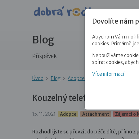
Pro veře
Dovolíte nám p
Blog
Abychom Vám mohli př
cookies. Primárně jd
Nepoužíváme cookies 
Příspěvek
sbírat cookies, abyc
Více informací
Úvod
Blog
Adopce
Kouzelný telefon, co
Kouzelný telefon, co teď? Př
15. 11. 2021
Adopce
Attachment
Zájemci o 
Rozhodli jste se převzít do péče dítě, přímo z