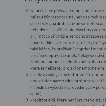
Nenechte se překvapit emocemi, které můž
můžou být rozporuplné, nebo se rychle stř
sílu a lásku, na druhé straně se mohou obje
nebudete cítit vůbec nic. Všechny tyto e
přijímat co přichází a nehodnotit sebe s
budete sdílet své emoce a prožitky s něký
také běžné, že prožívání adoptivní mamin
prožívá adoptivní tatínek. Někdy se stává,
změnou, mohou u jednoho nebo obou rodičů
která se nejčastěji projeví onemocněním. I
Je dobré vědět, že pokud přijímáte mimink
pouze informace o zdravotním stavu dítět
Případně z vyšetření provedených v porod
apod.)
Přebíráte dítě, které není právně volné, a