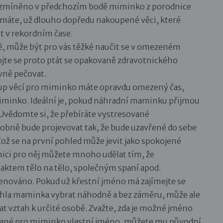
je zmíněno v předchozím bodě miminko z porodnice
nemáte, už dlouho dopředu nakoupené věci, které
t v rekordním čase.
tě, může být pro vás těžké naučit se v omezeném
ojte se proto ptát se opakovaně zdravotnického
ávně pečovat.
ákup věcí pro miminko máte opravdu omezený čas,
miminko. Ideální je, pokud náhradní maminku přijmou
 Uvědomte si, že přebíráte vystresované
dobně bude projevovat tak, že bude uzavřené do sebe
ož se na první pohled může jevit jako spokojené
nici pro něj můžete mnoho udělat tím, že
aktem tělo na tělo, společným spaní apod.
nováno. Pokud už křestní jméno má zajímejte se
hla maminka vybrat náhodně a bez záměru, může ale
t vztah k určité osobě. Zvažte, zda je možné jméno
ybrané pro miminko vlastní jméno, můžete mu původní