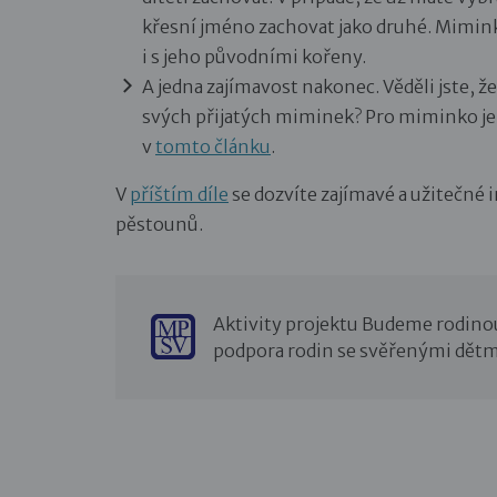
křesní jméno zachovat jako druhé. Miminko 
i s jeho původními kořeny.
A jedna zajímavost nakonec. Věděli jste, 
svých přijatých miminek? Pro miminko je a
v
tomto článku
.
V
příštím díle
se dozvíte zajímavé a užitečné
pěstounů.
Aktivity projektu Budeme rodino
podpora rodin se svěřenými dětm