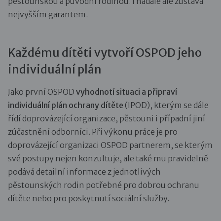
pěstounskou a původní rodinou. I nadále ale zůstává
nejvyšším garantem.
Každému dítěti vytvoří OSPOD jeho
individuální plán
Jako první OSPOD
vyhodnotí situaci a připraví
individuální plán ochrany dítěte
(IPOD), kterým se dále
řídí doprovázející organizace, pěstouni i případní jiní
zúčastnění odborníci. Při výkonu práce je pro
doprovázející organizaci OSPOD partnerem, se kterým
své postupy nejen konzultuje, ale také mu pravidelně
podává detailní informace z jednotlivých
pěstounských rodin potřebné pro dobrou ochranu
dítěte nebo pro poskytnutí sociální služby.