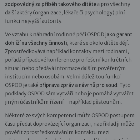
zodpovědný za příběh takového dítěte
a pro všechny
další aktéry (organizace, lékaře či psychology) plní
funkci nejvyšší autority.
Ve vztahu k náhradní rodinné péči OSPOD
jako garant
dohlíží na všechny činnosti
, které se okolo dítěte dějí.
Zprostředkovává například kontakty mezi rodinami,
pořádá případové konference pro řešení konkrétních
situací nebo předává informace dalším pověřeným
institucím nebo osobám. Velmi důležitou funkcí
OSPOD je také
příprava zpráv a návrhů pro soud
. Tyto
podklady OSPOD sám vytváří nebo je pomáhá vytvářet
jiným účastníkům řízení – například pěstounům.
Některé ze svých kompetencí může OSPOD postupem
času předat doprovázející organizaci, například ji může
pověřit zprostředkováváním kontaktu mezi