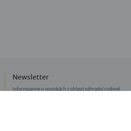
Newsletter
Informujeme o novinkách z oblasti náhradní rodinné
péče, posíláme upozornění na vzdělávací akce či
aktuality z Dobré rodiny.
Přihlásit se k odběru novinek