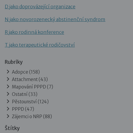
D jako doprovázející organizace
N jako novorozenecký abstinenční syndrom
R jako rodinná konference
T jako terapeutické rodičovství
Rubriky
Adopce
(158)
Attachment
(43)
Mapování PPPD
(7)
Ostatní
(33)
Pěstounství
(124)
PPPD
(47)
Zájemci o NRP
(88)
Štítky