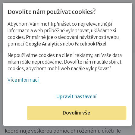
Dovolíte nám používat cookies?
Abychom Vám mohli přinášet co nejrelevantnější
Blog
informace a web průběžně vylepšovat, ukládáme si
cookies. Primárně jde o sledování návštěvnosti webu
Příspěvek
pomocí
Google Analytics
nebo
Facebook Pixel
.
Nepoužíváme cookies na cílení reklamy, ani Vaše data
Úvod
Blog
Zájemci o NRP
Abeceda: O jako orgán
nikam dále neprodáváme. Dovolíte nám nadále sbírat
sociálně-právní ochrany dětí (OSPOD)…
cookies, abychom mohli web nadále vylepšovat?
Abeceda: O jako orgán sociálně-
Více informací
právní ochrany dětí (OSPOD)
Upravit nastavení
12. 2. 2016
Zájemci o NRP
Dovolím vše
Orgán sociálně-právní ochrany dětí (OSPOD)
koordinuje veškerou pomoc ohroženému dítěti. Je