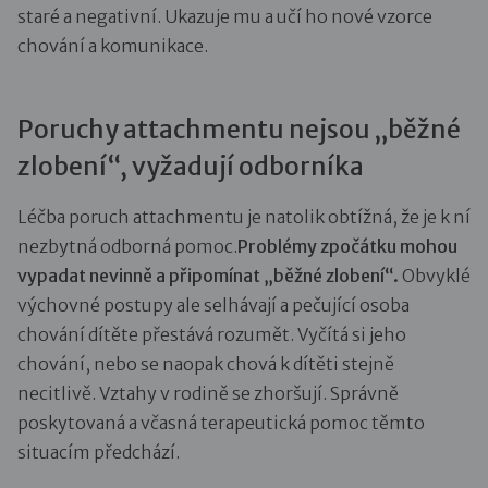
staré a negativní. Ukazuje mu a učí ho nové vzorce
chování a komunikace.
Poruchy attachmentu nejsou „běžné
zlobení“, vyžadují odborníka
Léčba poruch attachmentu je natolik obtížná, že je k ní
nezbytná odborná pomoc.
Problémy zpočátku mohou
vypadat nevinně a připomínat „běžné zlobení“.
Obvyklé
výchovné postupy ale selhávají a pečující osoba
chování dítěte přestává rozumět. Vyčítá si jeho
chování, nebo se naopak chová k dítěti stejně
necitlivě. Vztahy v rodině se zhoršují. Správně
poskytovaná a včasná terapeutická pomoc těmto
situacím předchází.