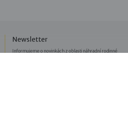
Newsletter
Informujeme o novinkách z oblasti náhradní rodinné
péče, posíláme upozornění na vzdělávací akce či
aktuality z Dobré rodiny.
Přihlásit se k odběru novinek
Menu
Pro veřejnost
Pro zájemce o služby