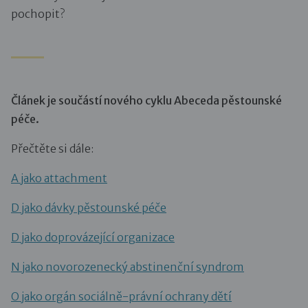
pochopit?
Článek je součástí nového cyklu Abeceda pěstounské
péče.
Přečtěte si dále:
A jako attachment
D jako dávky pěstounské péče
D jako doprovázející organizace
N jako novorozenecký abstinenční syndrom
O jako orgán sociálně-právní ochrany dětí