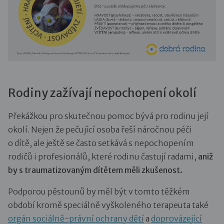
Rodiny zažívají nepochopení okolí
Překážkou pro skutečnou pomoc bývá pro rodinu její
okolí. Nejen že pečující osoba řeší náročnou péči
o dítě, ale ještě se často setkává s nepochopením
rodičů i profesionálů, které rodinu častují radami,
aniž
by s traumatizovaným dítětem měli zkušenost.
Podporou pěstounů by měl být v tomto těžkém
období kromě speciálně vyškoleného terapeuta také
orgán sociálně-právní ochrany dětí
a
doprovázející