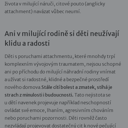
života v milující náruči, citové pouto (anglicky
attachment) navázat vůbec neumí.
Ani v milující rodině si děti neužívají
klidu a radosti
Děti s poruchami attachmentu, které mnohdy trpí
komplexním vývojovým traumatem, nejsou schopné
ani po příchodu do milující náhradní rodiny vnímat
a užívat si radostné, klidné a bezpečné prostředí
nového domova.
Stále cítí bolest a zmatek, stíhá je
strach z minulosti i budoucnosti.
Tato nejistota se
u dětí navenek projevuje například neschopností
ovládat své emoce, lhaním, agresivním chováním
nebo poruchami pozornosti. Děti rovněž často
nezvládají projevovat dostatečný cit k nové pečující