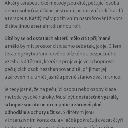
Aktéry terapeutické metody jsou dítě, pečující osoba
nebo osoby (například pěstouni, adoptivní rodiče atd.)
a terapeut. Každý má v pozitivním nasměrování života
dítěte jinou a nenahraditelnou roli.
Dítě by se od ostatních aktérů mělo cítit přijímané
a mělo by mít prostor cítit samo sebe tak, jak je. Cílem
terapie je vytvoření nového blízkého a bezpečného
vztahu s dítětem, který se projevuje ve schopnosti
pečujících osob nezahanbovat dítě, přijímat jej
a zároveň mu umět jasně a pevně stanovovat hranice.
Je tedy jasné, že na pečující osobu nebo osoby klade
metoda vysoké nároky. Musí být
dostatečně vyzrálé,
schopné soucitu nebo empatie a zároveň plné
odhodlání a ochoty učit se.
S dítětem jsou
v intenzivním kontaktu a v léčbě pokračují dvacet čtyři
hodin denně. Terapeut léčebný proces řídí a určuje