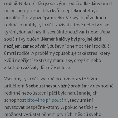
rodině
. Některé děti jsou svými rodiči odkládány hned
po porodu, jiné odchází kvůli nepřekonatelným
problémům v pozdějším věku. Ve svých původních
rodinách mohly tyto děti zažívat citové nebo fyzické
týrání, domácí násilí, sexuální zneužívání nebo třeba
sociální vyloučení.
Neméně ničivý byl pro jiné děti
nezájem, zanedbávání,
duševní onemocnění rodičů či
úmrtí rodiče. A problémy způsobuje také stres, který
kvůli nepřijetí ze strany maminky, drogám nebo
alkoholu zažívaly děti už v děloze.
Všechny tyto děti vykročily do života s těžkým
příběhem.
S sebou si nesou vážný problém:
v nevhodné
rodinné nebo ústavní péči byla narušena jejich
schopnost
citového připoutání
, tedy umění
navazovat bezpečné vztahy. A pokud nezískaly
možnost vyrůstat během prvních měsíců svého