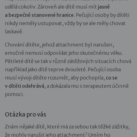
udělá cokoliv. Zároveň ale dítě musí mít
jasně
a bezpečně stanovené hranice
. Pečující osoby by dítěti
nikdy neměly ustupovat, vždy by se ale měly chovat
laskavě.
Chování dítěte, jehož attachment byl narušen,
emočně nemusí odpovídat jeho skutečnému věku.
Pětileté dítě se tak v různě zátěžových situacích chová
například jako dítě teprve dvouleté. Pečující osoba
musí vývoji dítěte rozumět, aby pochopila,
co se
v dítěti odehrává
, a dokázala mu s terapeutem účinně
pomoci.
Otázka pro vás
Znám nějaké dítě, které má za sebou tak těžké zážitky,
že mohly narušit jeho attachment? Umím ho