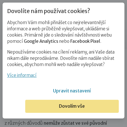
Dovolíte nám používat cookies?
Abychom Vám mohli přinášet co nejrelevantnější
Blog
informace a web průběžně vylepšovat, ukládáme si
cookies. Primárně jde o sledování návštěvnosti webu
Příspěvek
pomocí
Google Analytics
nebo
Facebook Pixel
.
Nepoužíváme cookies na cílení reklamy, ani Vaše data
Úvod
Blog
Ostatní
Abeceda pěstounské péče: T
nikam dále neprodáváme. Dovolíte nám nadále sbírat
jako terapeutické rodičovství…
cookies, abychom mohli web nadále vylepšovat?
Abeceda pěstounské péče: T jako
Více informací
terapeutické rodičovství
Upravit nastavení
13. 3. 2016
Ostatní
# terapeutické rodičovství
Dovolím vše
Do pěstounské péče přichází dítě ve chvíli, kdy
z různých důvodů
nemůže zůstat ve své původní