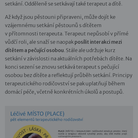
setkání. Odděleně se setkávají také terapeut a dítě.
Až když jsou pěstouni připraveni, může dojít ke
vzájemnému setkání pěstounů s dítětem
v přítomnosti terapeuta. Terapeut nepůsobí v přímé
vůdčí roli, ale snaží se naopak
posílit interakci mezi
dítětem a pečující osobou
. Stále ale udržuje kurz
setkání v závislosti na aktuálních potřebách dítěte. Na
konci sezení se znovu setkává terapeut s pečující
osobou bez dítěte a reflektují průběh setkání. Principy
terapeutického rodičovství se pak uplatňují během
domácí péče, včetně konkrétních úkolů a postupů.