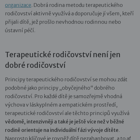
organizace
. Dobrá rodina metodu terapeutického
rodičovství aktivně využívá a doporučuje jí všem, kteří
přijali dítě, jež prošlo nevhodnou rodinnou nebo
ústavní péčí.
Terapeutické rodičovství není jen
dobré rodičovství
Principy terapeutického rodičovství se mohou zdát
podobné jako principy „obyčejného“ dobrého
rodičovství. Pro každé dítě je samozřejmě vhodná
výchova v láskyplném a empatickém prostředí,
terapeutické rodičovství ale těchto principů využívá
vědomě, intenzivněji a také je ještě více než v běžné
rodině orientuje na individuální fázi vývoje dítěte
.
Naprosto klíčové je rovněž dítě nezahanbovat, a to ať