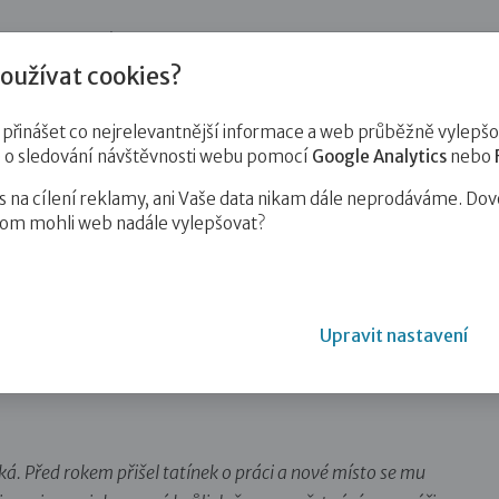
jnost
Pro zájemce o služby
Pro klienty
Pro děti
Vzd
oužívat cookies?
inášet co nejrelevantnější informace a web průběžně vylepšov
e o sledování návštěvnosti webu pomocí
Google Analytics
nebo
na cílení reklamy, ani Vaše data nikam dále neprodáváme. Dov
hom mohli web nadále vylepšovat?
éče: R jako rodinná konference
Upravit nastavení
 jako rodinná konference
ická. Před rokem přišel tatínek o práci a nové místo se mu