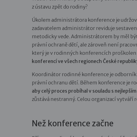
z ústavu zpět do rodiny?
Úkolem administrátora konference je udržov
zadavatelem administrátor reviduje sestaven
metodicky vede. Administrátorem by měl být 
právní ochraně dětí, ale zároveň není prac
který je v rodinných konferencích proškolen
konferencí ve všech regionech České republik
Koordinátor rodinné konference je odborník n
právní ochranu dětí. Během konference je ro
aby celý proces probíhal v souladu s nejlepší
zůstává nestranný. Celou organizací vytváří 
Než konference začne