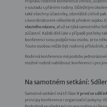
Přípravu rodinné konference (místo, účastníci
v souladu s přáními rodiny. Důležitým úkole
také všechny účastníky, obzvláště citlivě pak
s koordinátorem několikrát předem sejdou.
C
vlastního názoru
, ať už se týká samotného ře
zúčastní. Každé dítě (ale v případě potřeby t
konferenci svou podpůrnou osobu. Je to někdo
Touto osobou může být rodinný příslušník, z
Rodinná konference má podobu jednorázového 
možné rodině nabídnout konferenci i pro jiné
Na samotném setkání: Sdílení
Samotné setkání má tři fáze.
V první se sdílí 
principy konference i organizační pokyny. Vš
Podrobně se představí situace rodiny a cíle sv