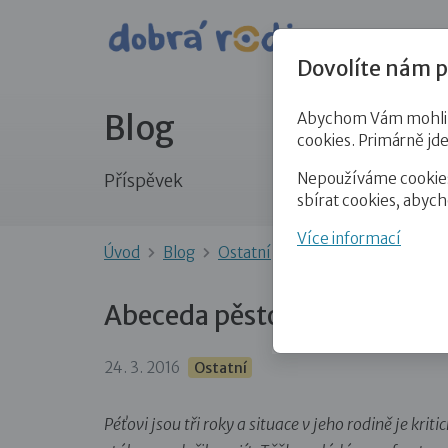
Pro veře
Dovolíte nám p
Blog
Abychom Vám mohli př
cookies. Primárně jd
Nepoužíváme cookies 
Příspěvek
sbírat cookies, abyc
Více informací
Úvod
Blog
Ostatní
Abeceda pěstounské p
Abeceda pěstounské péče: R
24. 3. 2016
Ostatní
Péťovi jsou tři roky a situace v jeho rodině je krit