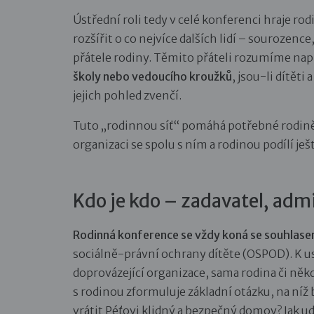
Ústřední roli tedy v celé konferenci hraje rodi
rozšířit o co nejvíce dalších lidí – sourozence,
přátele rodiny. Těmito přáteli rozumíme nap
školy nebo vedoucího kroužků
, jsou-li dítěti
jejich pohled zvenčí.
Tuto „rodinnou síť“ pomáhá potřebné rodině
organizaci se spolu s ním a rodinou podílí ješ
Kdo je kdo – zadavatel, admi
Rodinná konference se vždy koná se souhlase
sociálně-právní ochrany dítěte (OSPOD). K 
doprovázející organizace, sama rodina či někd
s rodinou zformuluje základní otázku, na níž
vrátit Péťovi klidný a bezpečný domov? Jak udr