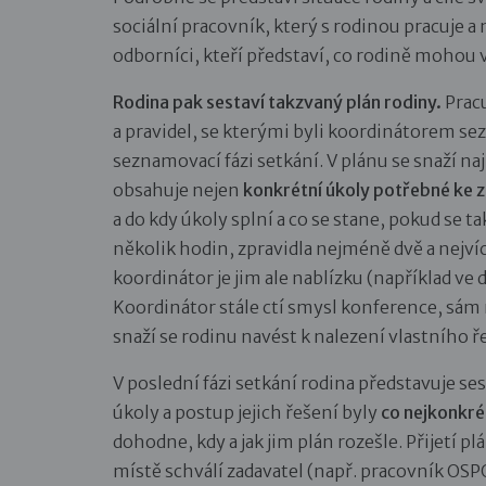
sociální pracovník, který s rodinou pracuje a
odborníci, kteří představí, co rodině mohou 
Rodina pak sestaví takzvaný plán rodiny.
Pracu
a pravidel, se kterými byli koordinátorem se
seznamovací fázi setkání. V plánu se snaží na
obsahuje nejen
konkrétní úkoly potřebné ke z
a do kdy úkoly splní a co se stane, pokud se t
několik hodin, zpravidla nejméně dvě a nejví
koordinátor je jim ale nablízku (například v
Koordinátor stále ctí smysl konference, sám
snaží se rodinu navést k nalezení vlastního ř
V poslední fázi setkání rodina představuje s
úkoly a postup jejich řešení byly
co nejkonkré
dohodne, kdy a jak jim plán rozešle. Přijetí 
místě schválí zadavatel (např. pracovník OSPO