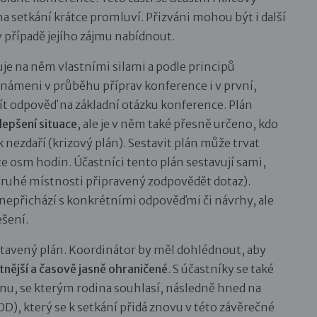
 na setkání krátce promluví. Přizváni mohou být i další
v případě jejího zájmu nabídnout.
je na něm vlastními silami a podle principů
známeni v průběhu příprav konference i v první,
jít odpověď na základní otázku konference. Plán
lepšení situace
, ale je v něm také přesně určeno, kdo
ak nezdaří (krizový plán). Sestavit plán může trvat
ce osm hodin. Účastníci tento plán sestavují sami,
e druhé místnosti připravený zodpovědět dotaz).
 nepřichází s konkrétními odpověďmi či návrhy, ale
ešení.
estavený plán. Koordinátor by měl dohlédnout, aby
tnější a časově jasně ohraničené
. S účastníky se také
plánu, se kterým rodina souhlasí, následně hned na
D), který se k setkání přidá znovu v této závěrečné