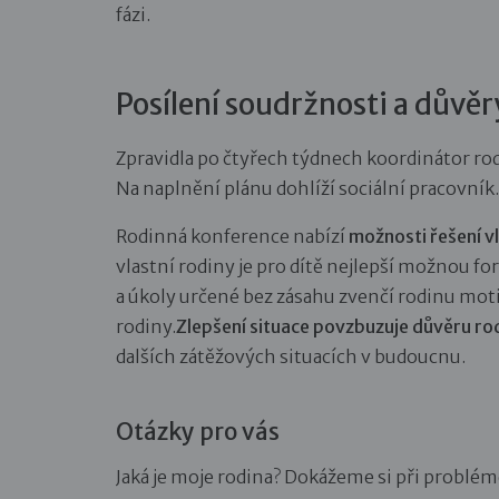
fázi.
Posílení soudržnosti a důvěr
Zpravidla po čtyřech týdnech koordinátor rodi
Na naplnění plánu dohlíží sociální pracovník.
Rodinná konference nabízí
možnosti řešení vl
vlastní rodiny je pro dítě nejlepší možnou fo
a úkoly určené bez zásahu zvenčí rodinu motiv
rodiny.
Zlepšení situace povzbuzuje důvěru rod
dalších zátěžových situacích v budoucnu.
Otázky pro vás
Jaká je moje rodina? Dokážeme si při probl