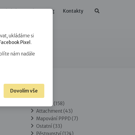
ělávání
O nás
Blog
Kontakty
at, ukládáme si
Facebook Pixel
.
olíte nám nadále
Dovolím vše
Rubriky
Adopce
(158)
Attachment
(43)
Mapování PPPD
(7)
Ostatní
(33)
Pěstounství
(124)