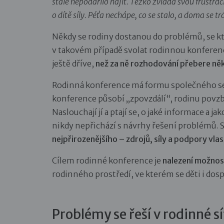
stále nepodařilo najít. Těžko zvládá svou frust
o dítě síly. Péťa nechápe, co se stalo, a doma se trá
Někdy se rodiny dostanou do problémů, se kte
v takovém případě svolat rodinnou konferenc
ještě dříve,
než za ně rozhodování přebere ně
Rodinná konference má formu společného set
konference působí „zpovzdálí“, rodinu povzbuz
Naslouchají jí a ptají se, o jaké informace a 
nikdy nepřichází s návrhy řešení problémů.
nejpřirozenějšího – zdrojů, síly a podpory vlast
Cílem rodinné konference je
nalezení možnost
rodinného prostředí, ve kterém se děti i dosp
Problémy se řeší v rodinné sí