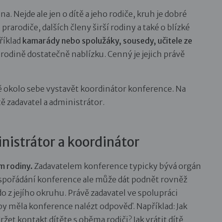
na. Nejde ale jen o dítě a jeho rodiče, kruh je dobré
 prarodiče, dalších členy širší rodiny a také o blízké
říklad
kamarády nebo spolužáky, sousedy, učitele ze
 a rodině dostatečně nablízku. Cenný je jejich právě
 okolo sebe vystavět koordinátor konference. Na
tě zadavatel a administrátor.
nistrátor a koordinátor
m rodiny.
Zadavatelem konference typicky bývá orgán
uspořádání konference ale může dát podnět rovněž
o z jejího okruhu. Právě zadavatel ve spolupráci
 by měla konference nalézt odpověď. Například: Jak
žet kontakt dítěte s oběma rodiči? Jak vrátit dítě