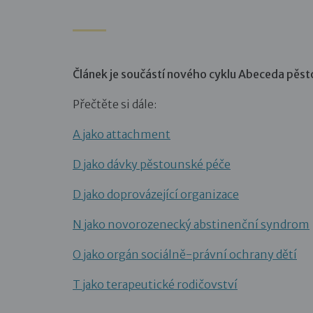
Článek je součástí nového cyklu Abeceda pěs
Přečtěte si dále:
A jako attachment
D jako dávky pěstounské péče
D jako doprovázející organizace
N jako novorozenecký abstinenční syndrom
O jako orgán sociálně-právní ochrany dětí
T jako terapeutické rodičovství