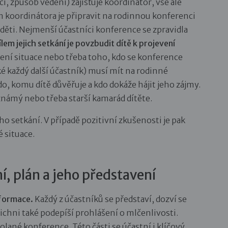
, způsob vedení) zajišťuje koordinátor, vše ale
m koordinátora je připravit na rodinnou konferenci
 děti. Nejmenší účastníci konference se zpravidla
ílem jejich setkání je povzbudit dítě k projevení
šení situace nebo třeba toho, kdo se konference
aké každý další účastník) musí mít na rodinné
, komu dítě důvěřuje a kdo dokáže hájit jeho zájmy.
námý nebo třeba starší kamarád dítěte.
setkání. V případě pozitivní zkušenosti je pak
 situace.
, plán a jeho představení
informace.
Každý z účastníků se představí, dozví se
ichni také podepíší prohlášení o mlčenlivosti.
olané konference. Této části se účastní i klíčový