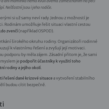
raci a ani maminka nemá kvůli dvěma zaměstnáním na péči
pí. Nešťastní jsou i jeho rodiče.
rými si už samy neví rady. Jednou z možností je
i. Rodinám umožňuje řešit situaci vlastní cestou
kdo zvenčí
(například OSPOD).
kání širokého okruhu rodiny. Organizátoři rodinné
ují k vlastnímu řešení a zvyšují její motivaci.
jakou podporu by měla zájem. Zásadní přitom je, že sami
 Smyslem je
podpořit účastníky k využití toho
ní rodiny a jejího okolí
.
i řešení dané krizové situace
a vytvoření stabilního
ělí budou cítit bezpečně.
ti