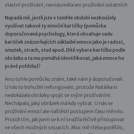
vlastní prožívání, nerozuměla ani prožívání ostatních.
Napadá mě, jestli jste v tomhle období nezkoušely
využívat takové ty emoční kartičky (pomůcka
doporučovaná psychology, která obsahuje sadu
kartiček znázorňujících základní emoce jako je radost,
smutek, strach, stud apod. Dítě vybere kartičku podle
obrázku a ta mu pomáhá identifikovat, jaká emoce ho
právě pohltila)?
Ano tuhle pomůcku znám, také nám ji doporučovali.
U nás to bohužel nefungovalo, protože Natálka si
nedokázala obrázky spojit se svým prožíváním.
Nechápala, jaký obrázek má kdy vybrat. U nás se
prožívání emocí ale naštěstí postupem času měnilo.
Prostě tím, jak jsem se k ní snažila léčivě přistupovat
ve všech možných situacích. Moc mě třeba potěšilo,