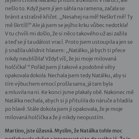
nešlo to. Když jsem jí jen sáhla na ramena, začala se
bránit a strašně křičet. ,,Nesahej na mě! Neškrť mě! Ty
mě škrtíš!” Ale já jsem se jejího krku vůbec nedotkla!
V tu chvíli mi došlo, že si něco takového už asi zažila
a teď se jí ta událost vrací. Proto jsem ustoupila a jen se
ji snažila uklidnit hlasem: ,,Natálko, já bych ti přece
nikdy neublížila! Vždyť víš, že jsi moje milovaná
holčička! “ Pořád jsem jí takové a podobné věty
opakovala dokola. Nechala jsem tedy Natálku, aby si
tím výbuchem emocí prošla sama, já tam byla
a mluvila na ni. Ke konci jsme plakaly obě. Nakonec mě
Natálka nechala, abych si ji přitulila do náruče a hladila
po hlavě. Stále dokola jsem jí opakovala, že je moje
milovaná holčička a že ji nikdy neopustím.
Martino, jste úžasná. Myslím, že Natálka tohle moc
potřebovala slyšet a integrovat si to do svého já. Že je