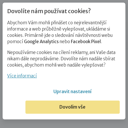
Dovolíte nám používat cookies?
Abychom Vám mohli přinášet co nejrelevantnější
Blog
informace a web průběžně vylepšovat, ukládáme si
cookies. Primárně jde o sledování návštěvnosti webu
Příspěvek
pomocí
Google Analytics
nebo
Facebook Pixel
.
Nepoužíváme cookies na cílení reklamy, ani Vaše data
Úvod
Blog
Adopce
Terapeutické rodičovství –
nikam dále neprodáváme. Dovolíte nám nadále sbírat
6. díl: ,,Jsem hnusná, hloupá a blbá a ty…
cookies, abychom mohli web nadále vylepšovat?
Terapeutické rodičovství – 6. díl:
Více informací
,,Jsem hnusná, hloupá a blbá a ty mě
Upravit nastavení
jednou stejně vykopneš!”
Dovolím vše
24. 10. 2020
Adopce
Attachment
Pěstounství
# terapeutické rodičovství