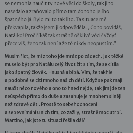
se nemohla naučit ty nové věci do školy, tak jí to
nasedalo a zraňovalo přímo tam do toho jejího
špatného já. Bylo mi to tak líto. Ta situace mě
překvapila, takže jsem jí odpověděla: ,,Co to povídáš,
Natálko! Proč říkáš tak strašně ošklivé věci? Vždyť
přece víš, že to tak není a že tě nikdy neopustím.”
Musím říct, že mi z toho jde mráz po zádech. Jak těžké
muselo být pro Natálu celý život žít s tím, že se cítila
jako špatný člověk. Hnusná a blbá. Vím, že takhle
a podobně se cítí mnoho našich dětí. Když se pak mají
naučit něco nového a ono to hned nejde, tak jim jde ten
neúspěch přímo do duše a zasahuje je mnohem silněji
než zdravé děti. Prostě to sebehodnocení
a sebevnímání u nich tím, co zažily, strašně moc utrpí.
Martino, jak jste tu situaci řešila dál?
Já jsem chtěla Natálku přitulit a uklidnit v náručí, ale