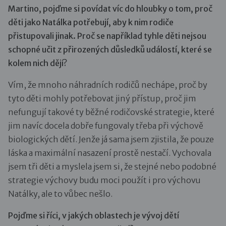
Martino, pojďme si povídat víc do hloubky o tom, proč
děti jako Natálka potřebují, aby k nim rodiče
přistupovali jinak. Proč se například tyhle děti nejsou
schopné učit z přirozených důsledků událostí, které se
kolem nich dějí?
Vím, že mnoho náhradních rodičů nechápe, proč by
tyto děti mohly potřebovat jiný přístup, proč jim
nefungují takové ty běžné rodičovské strategie, které
jim navíc docela dobře fungovaly třeba při výchově
biologických dětí. Jenže já sama jsem zjistila, že pouze
láska a maximální nasazení prostě nestačí. Vychovala
jsem tři děti a myslela jsem si, že stejné nebo podobné
strategie výchovy budu moci použít i pro výchovu
Natálky, ale to vůbec nešlo.
Pojďme si říci, v jakých oblastech je vývoj dětí