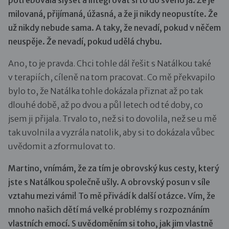
milovaná, přijímaná, úžasná, a že ji nikdy neopustíte. Že
už nikdy nebude sama. A taky, že nevadí, pokud v něčem
neuspěje. Že nevadí, pokud udělá chybu.
Ano, to je pravda. Chci tohle dál řešit s Natálkou také
v terapiích, cíleně na tom pracovat. Co mě překvapilo
bylo to, že Natálka tohle dokázala přiznat až po tak
dlouhé době, až po dvou a půl letech od té doby, co
jsem ji přijala. Trvalo to, než si to dovolila, než se u mě
tak uvolnila a vyzrála natolik, aby si to dokázala vůbec
uvědomit a zformulovat to.
Martino, vnímám, že za tím je obrovský kus cesty, který
jste s Natálkou společně ušly. A obrovský posun v síle
vztahu mezi vámi! To mě přivádí k další otázce. Vím, že
mnoho našich dětí má velké problémy s rozpoznáním
vlastních emocí. S uvědoměním si toho, jak jim vlastně