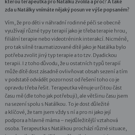
kterou terapeutka pro Natálku zvolila a proč? A také
zda u Natálky vnímáte nějaký posun ve výše popsaném?
Vím, že pro děti v náhradní rodinné péči se obecně
využívají různé typy terapií jako je třeba terapie hrou,
filiální terapie nebo videotrénink interakcí. Nicméně,
pro tak silně traumatizované dítě jako je Natálka bylo
potřeba zvolit jiný typ terapie a to tzv. Dyadickou
terapii. I z toho důvodu, že u ostatních typů terapií
může dítě dost zásadně ovlivňovat obsah sezení a tím
v podstatě odvádět pozornost od řešení toho co je
opravdu třeba řešit. Terapeutka věnuje určitou část
času mě (dle toho jak potřebuji), ale většinu času jsem
na sezení spolu s Natálkou. To je dost důležité
a klíčové, že tam jsem vždy s ní a pro ni jako její
podpora a hlavně máma – nejdůležitější vztahová
osoba. Terapeutka s Natálkou prochází různé situace,