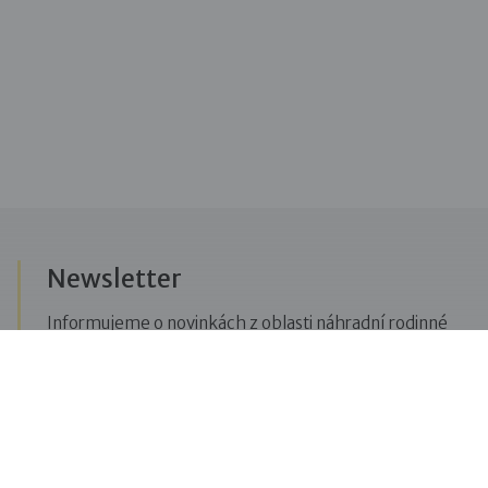
Newsletter
Informujeme o novinkách z oblasti náhradní rodinné
péče, posíláme upozornění na vzdělávací akce či
aktuality z Dobré rodiny.
Přihlásit se k odběru novinek