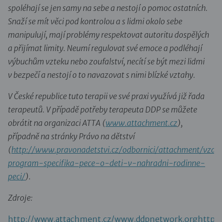
spoléhají se jen samy na sebe a nestojí o pomoc ostatních.
Snaží se mít věci pod kontrolou a s lidmi okolo sebe
manipulují, mají problémy respektovat autoritu dospělých
a přijímat limity. Neumí regulovat své emoce a podléhají
výbuchům vzteku nebo zoufalství, necítí se být mezi lidmi
v bezpečí a nestojí o to navazovat s nimi blízké vztahy.
V České republice tuto terapii ve své praxi využívá již řada
terapeutů. V případě potřeby terapeuta DDP se můžete
obrátit na organizaci ATTA (
www.attachment.cz
),
případně na stránky Právo na dětství
(
http://www.pravonadetstvi.cz/odbornici/attachment/vzdel
program-specifika-pece-o-deti-v-nahradni-rodinne-
peci/
).
Zdroje:
http://www.attachment.cz/www.ddpnetwork.orghttps:/