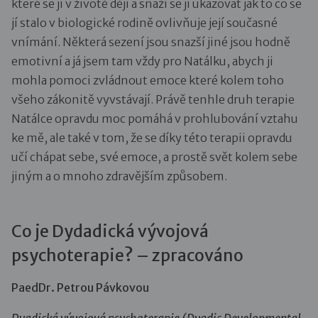
které se jí v životě dějí a snaží se jí ukazovat jak to co se
jí stalo v biologické rodině ovlivňuje její současné
vnímání. Některá sezení jsou snazší jiné jsou hodně
emotivní a já jsem tam vždy pro Natálku, abych ji
mohla pomoci zvládnout emoce které kolem toho
všeho zákonitě vyvstávají. Právě tenhle druh terapie
Natálce opravdu moc pomáhá v prohlubování vztahu
ke mě, ale také v tom, že se díky této terapii opravdu
učí chápat sebe, své emoce, a prostě svět kolem sebe
jiným a o mnoho zdravějším způsobem.
Co je Dydadická vývojová
psychoterapie? – zpracováno
PaedDr. Petrou Pávkovou