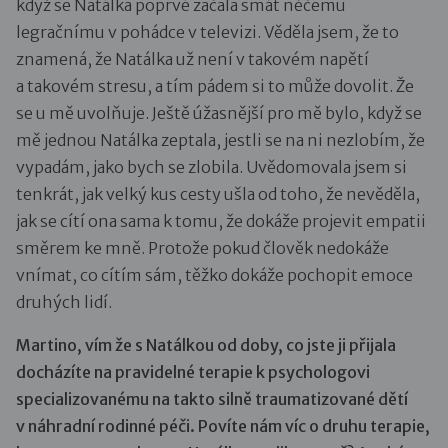
když se Natálka poprvé začala smát něčemu
legračnímu v pohádce v televizi. Věděla jsem, že to
znamená, že Natálka už není v takovém napětí
a takovém stresu, a tím pádem si to může dovolit. Že
se u mě uvolňuje. Ještě úžasnější pro mě bylo, když se
mě jednou Natálka zeptala, jestli se na ni nezlobím, že
vypadám, jako bych se zlobila. Uvědomovala jsem si
tenkrát, jak velký kus cesty ušla od toho, že nevěděla,
jak se cítí ona sama k tomu, že dokáže projevit empatii
směrem ke mně. Protože pokud člověk nedokáže
vnímat, co cítím sám, těžko dokáže pochopit emoce
druhých lidí.
Martino, vím že s Natálkou od doby, co jste ji přijala
docházíte na pravidelné terapie k psychologovi
specializovanému na takto silně traumatizované dětí
v náhradní rodinné péči. Povíte nám víc o druhu terapie,