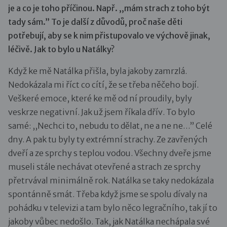
je a co je toho příčinou. Např. ,,mám strach z toho být
tady sám.” To je další z důvodů, proč naše děti
potřebují, aby se k nim přistupovalo ve výchově jinak,
léčivě. Jak to bylo u Natálky?
Když ke mě Natálka přišla, byla jakoby zamrzlá.
Nedokázala mi říct co cítí, že se třeba něčeho bojí.
Veškeré emoce, které ke mě od ní proudily, byly
veskrze negativní. Jak už jsem říkala dřív. To bylo
samé: ,,Nechci to, nebudu to dělat, ne a ne ne…” Celé
dny. A pak tu byly ty extrémní strachy. Ze zavřených
dveří a ze sprchy s teplou vodou. Všechny dveře jsme
museli stále nechávat otevřené a strach ze sprchy
přetrvával minimálně rok. Natálka se taky nedokázala
spontánně smát. Třeba když jsme se spolu dívaly na
pohádku v televizi a tam bylo něco legračního, tak jí to
jakoby vůbec nedošlo. Tak, jak Natálka nechápala své