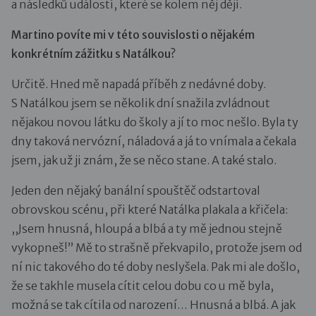
a následků událostí, které se kolem něj dějí.
Martino povíte mi v této souvislosti o nějakém
konkrétním zážitku s Natálkou?
Určitě. Hned mě napadá příběh z nedávné doby.
S Natálkou jsem se několik dní snažila zvládnout
nějakou novou látku do školy a jí to moc nešlo. Byla ty
dny taková nervózní, náladová a já to vnímala a čekala
jsem, jak už ji znám, že se něco stane. A také stalo.
Jeden den nějaký banální spouštěč odstartoval
obrovskou scénu, při které Natálka plakala a křičela:
,,Jsem hnusná, hloupá a blbá a ty mě jednou stejně
vykopneš!” Mě to strašně překvapilo, protože jsem od
ní nic takového do té doby neslyšela. Pak mi ale došlo,
že se takhle musela cítit celou dobu co u mě byla,
možná se tak cítila od narození… Hnusná a blbá. A jak