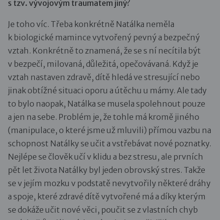
s tzv. vývojovým traumatem jiný?
Je toho víc. Třeba konkrétně Natálka neměla
k biologické mamince vytvořený pevný a bezpečný
vztah. Konkrétně to znamená, že se s ní necítila být
v bezpečí, milovaná, důležitá, opečovávaná. Když je
vztah nastaven zdravě, dítě hledá ve stresující nebo
jinak obtížné situaci oporu a útěchu u mámy. Ale tady
to bylo naopak, Natálka se musela spolehnout pouze
a jen na sebe. Problém je, že tohle má kromě jiného
(manipulace, o které jsme už mluvili) přímou vazbu na
schopnost Natálky se učit a vstřebávat nové poznatky.
Nejlépe se člověk učí v klidu a bez stresu, ale prvních
pět let života Natálky byl jeden obrovský stres. Takže
se v jejím mozku v podstatě nevytvořily některé dráhy
a spoje, které zdravé dítě vytvořené má a díky kterým
se dokáže učit nové věci, poučit se z vlastních chyb