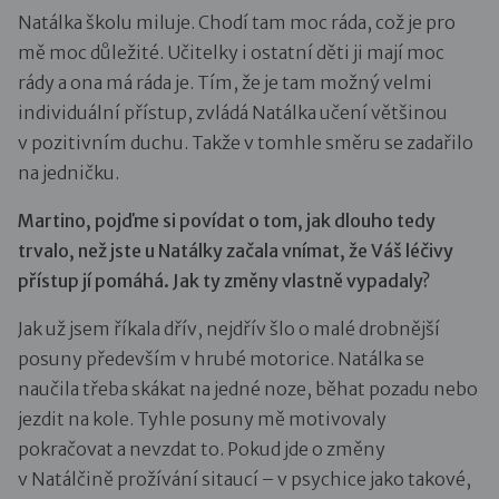
Natálka školu miluje. Chodí tam moc ráda, což je pro
mě moc důležité. Učitelky i ostatní děti ji mají moc
rády a ona má ráda je. Tím, že je tam možný velmi
individuální přístup, zvládá Natálka učení většinou
v pozitivním duchu. Takže v tomhle směru se zadařilo
na jedničku.
Martino, pojďme si povídat o tom, jak dlouho tedy
trvalo, než jste u Natálky začala vnímat, že Váš léčivy
přístup jí pomáhá. Jak ty změny vlastně vypadaly?
Jak už jsem říkala dřív, nejdřív šlo o malé drobnější
posuny především v hrubé motorice. Natálka se
naučila třeba skákat na jedné noze, běhat pozadu nebo
jezdit na kole. Tyhle posuny mě motivovaly
pokračovat a nevzdat to. Pokud jde o změny
v Natálčině prožívání sitaucí – v psychice jako takové,