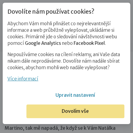
Dovolíte nám používat cookies?
Abychom Vám mohli přinášet co nejrelevantnější
Blog
informace a web průběžně vylepšovat, ukládáme si
cookies. Primárně jde o sledování návštěvnosti webu
Příspěvek
pomocí
Google Analytics
nebo
Facebook Pixel
.
Nepoužíváme cookies na cílení reklamy, ani Vaše data
Úvod
Blog
Adopce
Terapeutické rodičovství –
nikam dále neprodáváme. Dovolíte nám nadále sbírat
8. díl: ,,Budeš moje máma navždy?”…
cookies, abychom mohli web nadále vylepšovat?
Terapeutické rodičovství – 8. díl:
Více informací
,,Budeš moje máma navždy?”
Upravit nastavení
6. 11. 2020
Adopce
Attachment
Pěstounství
Dovolím vše
# terapeutické rodičovství
Martino, tak mě napadá, že když se k Vám Natálka