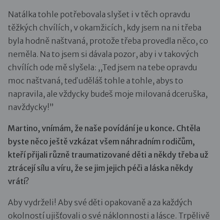
Natálka tohle potřebovala slyšet i v těch opravdu
těžkých chvílích, v okamžicích, kdy jsem na ni třeba
byla hodně naštvaná, protože třeba provedla něco, co
neměla. Na to jsem si dávala pozor, aby i v takových
chvílích ode mě slyšela: ,,Ted jsem na tebe opravdu
moc naštvaná, teď uděláš tohle a tohle, abys to
napravila, ale vždycky budeš moje milovaná dceruška,
navždycky!”
Martino, vnímám, že naše povídání je u konce. Chtěla
byste něco ještě vzkázat všem náhradním rodičům,
kteří přijali různě traumatizované děti a někdy třeba už
ztrácejí sílu a víru, že se jim jejich péči a láska někdy
vrátí?
Aby vydrželi! Aby své děti opakovaně a za každých
okolností ujišťovali o své náklonnosti a lásce. Trpělivě