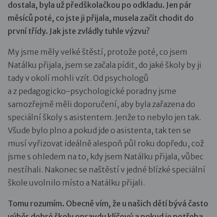
dostala, byla už předškolačkou po odkladu. Jen pár
měsíců poté, co jste ji přijala, musela začít chodit do
první třídy. Jak jste zvládly tuhle výzvu?
My jsme měly velké štěstí, protože poté, co jsem
Natálku přijala, jsem se začala pídit, do jaké školy by ji
tady v okolí mohli vzít. Od psychologů
a z pedagogicko-psychologické poradny jsme
samozřejmě měli doporučení, aby byla zařazena do
speciální školy s asistentem. Jenže to nebylo jen tak.
Všude bylo plno a pokud jde o asistenta, tak ten se
musí vyřizovat ideálně alespoň půl roku dopředu, což
jsme s ohledem na to, kdy jsem Natálku přijala, vůbec
nestíhali. Nakonec se naštěstí v jedné blízké speciální
škole uvolnilo místo a Natálku přijali.
Tomu rozumím. Obecně vím, že u našich dětí bývá často
výběr dobré školy opravdu klíčový a pokud je potřeba