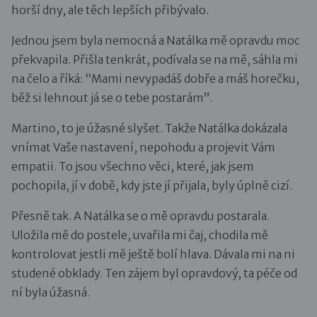
horší dny, ale těch lepších přibývalo.
Jednou jsem byla nemocná a Natálka mě opravdu moc
překvapila. Přišla tenkrát, podívala se na mě, sáhla mi
na čelo a říká: “Mami nevypadáš dobře a máš horečku,
běž si lehnout já se o tebe postarám”.
Martino, to je úžasné slyšet. Takže Natálka dokázala
vnímat Vaše nastavení, nepohodu a projevit Vám
empatii. To jsou všechno věci, které, jak jsem
pochopila, jí v době, kdy jste jí přijala, byly úplně cizí.
Přesně tak. A Natálka se o mě opravdu postarala.
Uložila mě do postele, uvařila mi čaj, chodila mě
kontrolovat jestli mě ještě bolí hlava. Dávala mi na ni
studené obklady. Ten zájem byl opravdový, ta péče od
ní byla úžasná.