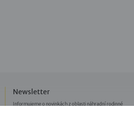
Newsletter
Informujeme o novinkách z oblasti náhradní rodinné
péče, posíláme upozornění na vzdělávací akce či
aktuality z Dobré rodiny.
Přihlásit se k odběru novinek