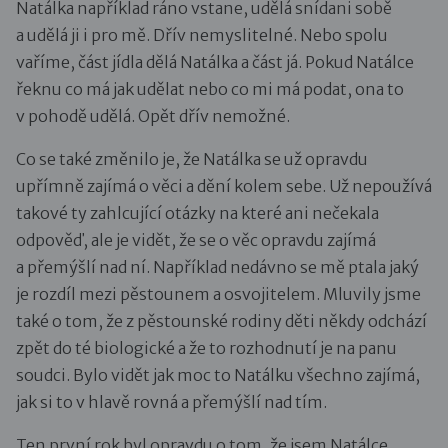
Natálka například ráno vstane, udělá snídani sobě
a udělá ji i pro mě. Dřív nemyslitelné. Nebo spolu
vaříme, část jídla dělá Natálka a část já. Pokud Natálce
řeknu co má jak udělat nebo co mi má podat, ona to
v pohodě udělá. Opět dřív nemožné.
Co se také změnilo je, že Natálka se už opravdu
upřímně zajímá o věci a dění kolem sebe. Už nepoužívá
takové ty zahlcující otázky na které ani nečekala
odpověď, ale je vidět, že se o věc opravdu zajímá
a přemýšlí nad ní. Například nedávno se mě ptala jaký
je rozdíl mezi pěstounem a osvojitelem. Mluvily jsme
také o tom, že z pěstounské rodiny děti někdy odchází
zpět do té biologické a že to rozhodnutí je na panu
soudci. Bylo vidět jak moc to Natálku všechno zajímá,
jak si to v hlavě rovná a přemýšlí nad tím.
Ten první rok byl opravdu o tom, že jsem Natálce