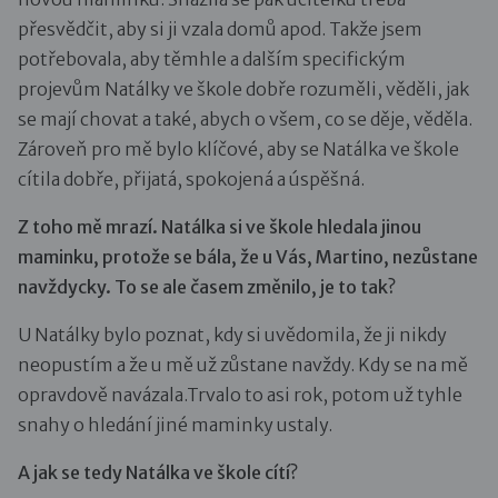
přesvědčit, aby si ji vzala domů apod. Takže jsem
potřebovala, aby těmhle a dalším specifickým
projevům Natálky ve škole dobře rozuměli, věděli, jak
se mají chovat a také, abych o všem, co se děje, věděla.
Zároveň pro mě bylo klíčové, aby se Natálka ve škole
cítila dobře, přijatá, spokojená a úspěšná.
Z toho mě mrazí. Natálka si ve škole hledala jinou
maminku, protože se bála, že u Vás, Martino, nezůstane
navždycky. To se ale časem změnilo, je to tak?
U Natálky bylo poznat, kdy si uvědomila, že ji nikdy
neopustím a že u mě už zůstane navždy. Kdy se na mě
opravdově navázala.Trvalo to asi rok, potom už tyhle
snahy o hledání jiné maminky ustaly.
A jak se tedy Natálka ve škole cítí?