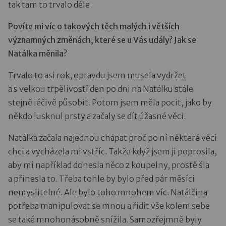
tak tam to trvalo déle.
Povíte mi víc o takových těch malých i větších
významných změnách, které se u Vás udály? Jak se
Natálka měnila?
Trvalo to asi rok, opravdu jsem musela vydržet
a s velkou trpělivostí den po dni na Natálku stále
stejně léčivě působit. Potom jsem měla pocit, jako by
někdo lusknul prsty a začaly se dít úžasné věci.
Natálka začala najednou chápat proč po ní některé věci
chci a vycházela mi vstříc. Takže když jsem ji poprosila,
aby mi například donesla něco z koupelny, prostě šla
a přinesla to. Třeba tohle by bylo před pár měsíci
nemyslitelné. Ale bylo toho mnohem víc. Natálčina
potřeba manipulovat se mnou a řídit vše kolem sebe
se také mnohonásobně snížila. Samozřejmně byly