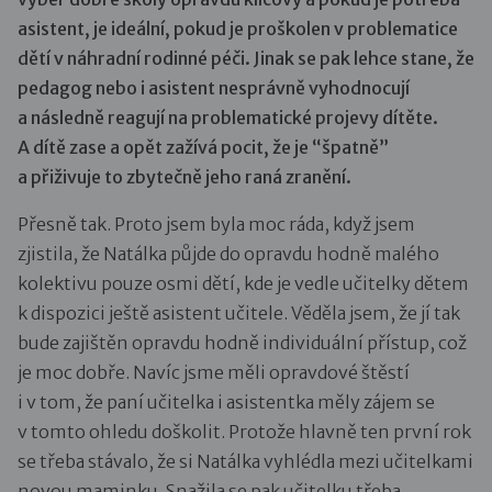
asistent, je ideální, pokud je proškolen v problematice
dětí v náhradní rodinné péči. Jinak se pak lehce stane, že
pedagog nebo i asistent nesprávně vyhodnocují
a následně reagují na problematické projevy dítěte.
A dítě zase a opět zažívá pocit, že je “špatně”
a přiživuje to zbytečně jeho raná zranění.
Přesně tak. Proto jsem byla moc ráda, když jsem
zjistila, že Natálka půjde do opravdu hodně malého
kolektivu pouze osmi dětí, kde je vedle učitelky dětem
k dispozici ještě asistent učitele. Věděla jsem, že jí tak
bude zajištěn opravdu hodně individuální přístup, což
je moc dobře. Navíc jsme měli opravdové štěstí
i v tom, že paní učitelka i asistentka měly zájem se
v tomto ohledu doškolit. Protože hlavně ten první rok
se třeba stávalo, že si Natálka vyhlédla mezi učitelkami
novou maminku. Snažila se pak učitelku třeba