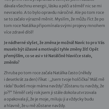
dávala všechnu energii, lásku a péči a téměř nic se mi
nevracelo. A to bylo opravdu náročné. Ale po tom roce
se to začalo výrazně měnit. Myslím, že můžu říct že po
tom roce Natálka připomínala svými projevy mnohem
více zdravé dítě!
Je nádherné slyšet, že změna je možná! Navíc to pro Vás
muselo být úžasné a motivující tyhle změny žít! Opět
přemýšlím, co se asi v té Natálčině hlavičce stalo,
změnilo?
Zhruba po tom roce začala Natálka často (někdy
i desetkrát za den) říkat : ,,Jsem tvoje holčička? Máš mě
ráda? Budeš moje máma navždy? Zůstanu tu navždy, že
jo?!” Téměř celý rok jsem ji stále dokola utvrzovala
a opakovala jí, že je moje, miluju ji a vždycky budu
a hlavně, že u mě zůstane navždy.