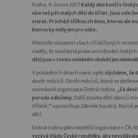
Praha, 9. února 2017
Každý den končí v českýc
více než pět malých dětí do tří let. Jsou odtrž
starat. Prochází těžkou ztrátou, kterou ale mu
kterou by měly jen pro sebe.
Přestože obsazení všech tří klíčových minis
naději, že současná praxe umisťování malých 
dětí jsou v tomto volebním období jen minimál
V posledních dnech navíc opět
slýcháme, že d
devět měsíců. Devět měsíců, které se dotkno
neziskové organizace Dobrá rodina. „
Za devět
porodu odloženy.
Další stovky dětí skončí m
tříleté,“ upozorňuje Zdeněk Soudný. Ročně j
dětí.
Dobrá rodina jako největší organizace v ČR, 
vyzývá Vládu České republiky, aby nevzdávala