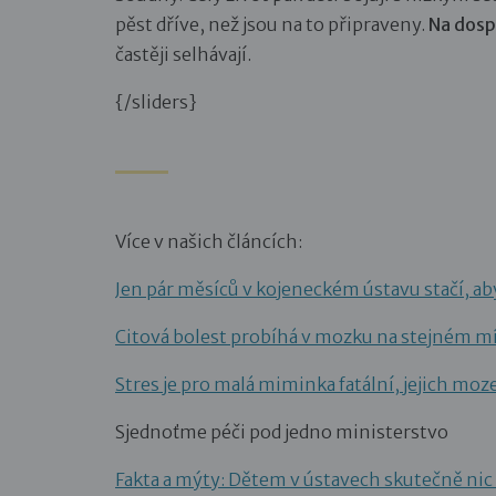
pěst dříve, než jsou na to připraveny.
Na dospě
častěji selhávají.
{/sliders}
Více v našich článcích:
Jen pár měsíců v kojeneckém ústavu stačí, ab
Citová bolest probíhá v mozku na stejném mís
Stres je pro malá miminka fatální, jejich moze
Sjednoťme péči pod jedno ministerstvo
Fakta a mýty: Dětem v ústavech skutečně nic