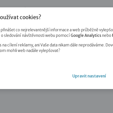
jnost
Pro zájemce o služby
Pro klienty
Pro děti
Vzd
oužívat cookies?
inášet co nejrelevantnější informace a web průběžně vylepšov
e o sledování návštěvnosti webu pomocí
Google Analytics
nebo
na cílení reklamy, ani Vaše data nikam dále neprodáváme. Dov
hom mohli web nadále vylepšovat?
upit předvolební kampani? Naše tisková…
Upravit nastavení
oupit předvolební kampani? Naše