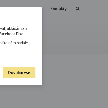
ělávání
O nás
Blog
Kontakty
at, ukládáme si
Facebook Pixel
.
olíte nám nadále
Dovolím vše