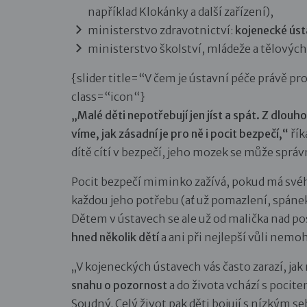
například Klokánky a další zařízení),
ministerstvo zdravotnictví:
kojenecké ús
ministerstvo školství, mládeže a tělovýc
{slider title=“V čem je ústavní péče právě pr
class=“icon“}
„Malé děti nepotřebují jen jíst a spát. Z dl
víme, jak zásadní je pro ně i pocit bezpečí,“
řík
dítě cítí v bezpečí, jeho mozek se může správ
Pocit bezpečí miminko zažívá, pokud má sv
každou jeho potřebu (ať už pomazlení, spánek
Dětem v ústavech se ale už od malička nad p
hned několik dětí
a ani při nejlepší vůli nem
„V kojeneckých ústavech vás často zarazí, jak
snahu o pozornost
a do života vchází s pocit
Soudný. Celý život pak děti bojují s nízkým s