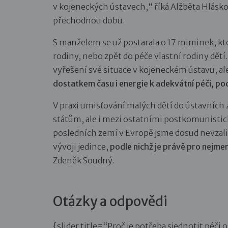
v kojeneckých ústavech,“ říká Alžběta Hlásk
přechodnou dobu.
S manželem se už postarala o 17 miminek, kt
rodiny, nebo zpět do péče vlastní rodiny dě
vyřešení své situace v kojeneckém ústavu, al
dostatkem času i energie k adekvátní péči, podp
V praxi umisťování malých dětí do ústavních 
státům, ale i mezi ostatními postkomunisti
posledních zemí v Evropě jsme dosud nevza
vývoji jedince,
podle nichž je právě pro nejmen
Zdeněk Soudný.
Otázky a odpovědi
{slider title=“Proč je potřeba sjednotit péči