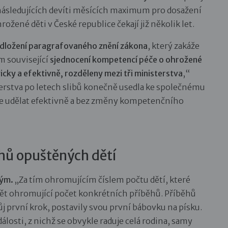
 následujících devíti měsících maximum pro dosažení
ené děti v České republice čekají již několik let.
dložení paragrafovaného znění zákona
, který zakáže
ím související
sjednocení kompetencí péče o ohrožené
ogicky a efektivně, rozděleny mezi tři ministerstva
,“
erstva po letech slibů konečně usedla ke společnému
lze udělat efektivně a bez změny kompetenčního
ěhů opuštěných dětí
lým.
„Za tím ohromujícím číslem počtu dětí, které
dět ohromující počet konkrétních příběhů. Příběhů
ůj první krok, postavily svou první bábovku na písku.
dálosti, z nichž se obvykle raduje celá rodina, samy