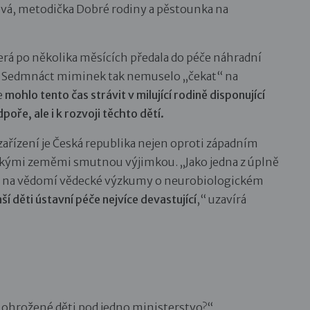
ová, metodička Dobré rodiny a pěstounka na
erá po několika měsících předala do péče náhradní
tí. Sedmnáct miminek tak nemuselo „čekat“ na
e
mohlo tento čas strávit v milující rodině disponující
oře, ale i k rozvoji těchto dětí.
zařízení je Česká republika nejen oproti západním
ckými zeměmi smutnou výjimkou. „Jako jedna z úplně
li na vědomí vědecké výzkumy o neurobiologickém
ší děti ústavní péče nejvíce devastující
,“ uzavírá
 o ohrožené děti pod jedno ministerstvo?“