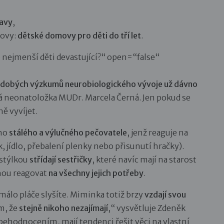
tavy
,
hovy:
dětské domovy pro děti do tří let
.
o nejmenší děti devastující?“ open=“false“
ouhodobých výzkumů neurobiologického vývoje už dávno
á neonatoložka MUDr. Marcela Černá. Jen pokud se
ně vyvíjet.
ého
stálého a výlučného pečovatele
, jenž reaguje na
, jídlo, přebalení plenky nebo přisunutí hračky).
ostýlkou
střídají sestřičky
, které navíc mají na starost
ohou reagovat
na všechny jejich potřeby
.
 málo pláče slyšíte. Miminka totiž brzy
vzdají svou
em, že
stejně nikoho nezajímají
,“ vysvětluje Zdeněk
ebehodnocením, mají tendenci řešit věci na vlastní