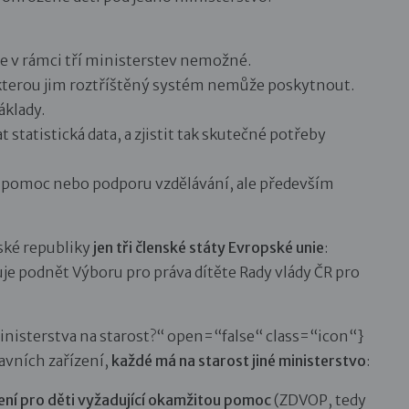
 v rámci tří ministerstev nemožné.
kterou jim roztříštěný systém nemůže poskytnout.
áklady.
t statistická data, a zjistit tak skutečné potřeby
 pomoc nebo podporu vzdělávání, ale především
ské republiky
jen tři členské státy Evropské unie
:
e podnět Výboru pro práva dítěte Rady vlády ČR pro
ministerstva na starost?“ open=“false“ class=“icon“}
tavních zařízení,
každé má na starost jiné ministerstvo
:
ení pro děti vyžadující okamžitou pomoc
(ZDVOP, tedy