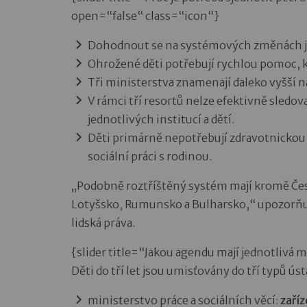
open=“false“ class=“icon“}
Dohodnout se na systémových změnách je
Ohrožené děti potřebují rychlou pomoc, 
Tři ministerstva znamenají daleko vyšší n
V rámci tří resortů nelze efektivně sledova
jednotlivých institucí a dětí.
Děti primárně nepotřebují zdravotnickou
sociální práci s rodinou.
„Podobně roztříštěný systém mají kromě Če
Lotyšsko, Rumunsko a Bulharsko,“ upozorňuj
lidská práva.
{slider title=“Jakou agendu mají jednotlivá 
Děti do tří let jsou umisťovány do tří typů ús
ministerstvo práce a sociálních věcí:
zaříz