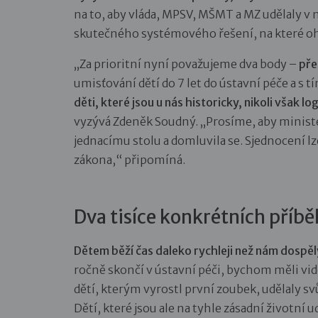
na to, aby vláda, MPSV, MŠMT a MZ udělaly v
skutečného systémového řešení, na které ohrož
„Za prioritní nyní považujeme dva body –
pře
umisťování dětí do 7 let do ústavní péče a s t
děti, které jsou u nás historicky, nikoli však l
vyzývá Zdeněk Soudný. „Prosíme, aby minist
jednacímu stolu a domluvila se. Sjednocení 
zákona,“ připomíná.
Dva tisíce konkrétních příb
Dětem běží čas daleko rychleji než nám dospě
ročně skončí v ústavní péči, bychom měli vi
dětí, kterým vyrostl první zoubek, udělaly sv
Dětí, které jsou ale na tyhle zásadní životní u