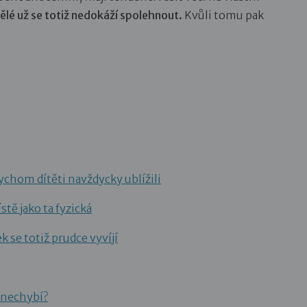
lé už se totiž nedokáží spolehnout.
Kvůli tomu pak
ychom dítěti navždycky ublížili
tě jako ta fyzická
k se totiž prudce vyvíjí
 nechybí?