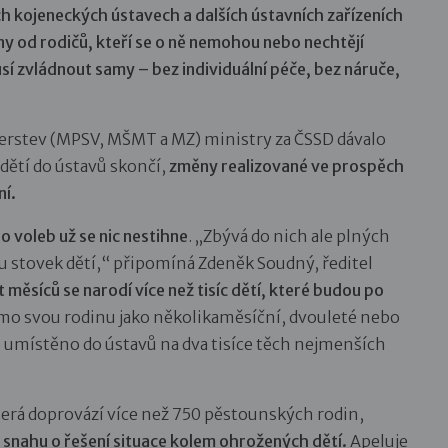
h kojeneckých ústavech a dalších ústavních zařízeních
eny od rodičů, kteří se o ně nemohou nebo nechtějí
sí zvládnout samy – bez individuální péče, bez náruče,
terstev (MPSV, MŠMT a MZ) ministry za ČSSD dávalo
dětí do ústavů skončí,
změny realizované ve prospěch
ní.
o voleb už se nic nestihne
. „Zbývá do nich ale plných
u stovek dětí,“ připomíná Zdeněk Soudný, ředitel
 měsíců se narodí více než tisíc dětí, které budou po
imo svou rodinu jako několikaměsíční, dvouleté nebo
e umístěno do ústavů na dva tisíce těch nejmenších
která doprovází více než 750 pěstounských rodin,
 snahu o řešení situace kolem ohrožených dětí.
Apeluje