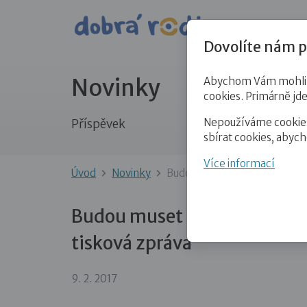
Pro veře
Dovolíte nám p
Novinky
Abychom Vám mohli př
cookies. Primárně jd
Nepoužíváme cookies 
Příspěvek
sbírat cookies, abyc
Více informací
Úvod
Novinky
Budou muset práva dětí usto
Budou muset práva dětí ust
tisková zpráva
9. 2. 2017