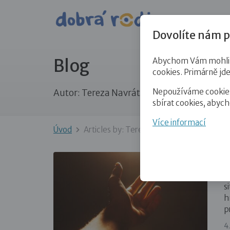
Pro veře
Dovolíte nám p
Blog
Abychom Vám mohli př
cookies. Primárně jd
Nepoužíváme cookies 
Autor:
Tereza Navrátil Šimonová
sbírat cookies, abyc
Více informací
Úvod
Articles by: Tereza Navrátil Šimonová
A
P
s
h
p
4