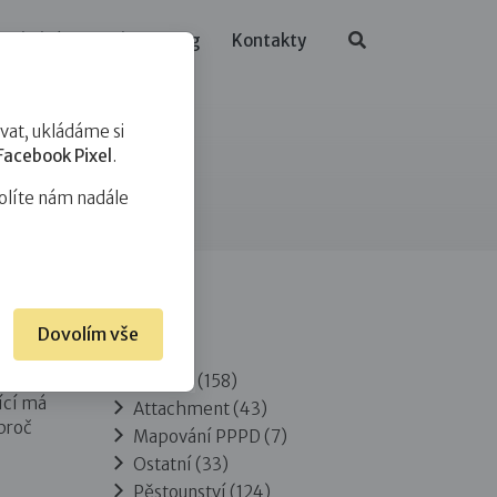
ělávání
O nás
Blog
Kontakty
at, ukládáme si
Facebook Pixel
.
olíte nám nadále
Dovolím vše
Rubriky
eré
Adopce
(158)
jící má
Attachment
(43)
 proč
Mapování PPPD
(7)
Ostatní
(33)
Pěstounství
(124)