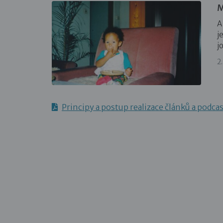
M
A
j
j
2
Principy a postup realizace článků a podca