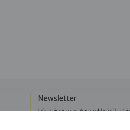
Newsletter
Informujeme o novinkách z oblasti náhradní r
Přihlásit se k odběru novinek