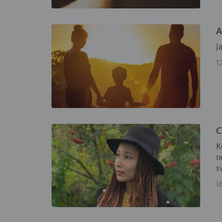
A
J
1
C
K
n
s
1