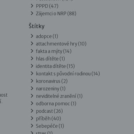
PPPD
(47)
Zájemci o NRP
(88)
Štítky
adopce (1)
attachmentové hry (10)
fakta a mýty (14)
hlas dítěte (1)
identita dítěte (15)
kontakt s původní rodinou (14)
koronavirus (2)
narozeniny (1)
nost
neviditelné zranění (1)
í.
odborna pomoc (1)
podcast (26)
příběh (40)
Sebepéče (1)
stres (1)