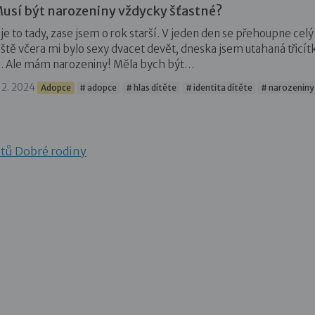
usí být narozeniny vždycky šťastné?
 je to tady, zase jsem o rok starší. V jeden den se přehoupne celý
eště včera mi bylo sexy dvacet devět, dneska jsem utahaná třicít
o. Ale mám narozeniny! Měla bych být…
. 2. 2024
Adopce
# adopce
# hlas dítěte
# identita dítěte
# narozeniny
stů Dobré rodiny