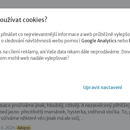
jnost
Pro zájemce o služby
Pro klienty
Pro děti
Vzd
oužívat cookies?
inášet co nejrelevantnější informace a web průběžně vylepšov
e o sledování návštěvnosti webu pomocí
Google Analytics
nebo
na cílení reklamy, ani Vaše data nikam dále neprodáváme. Dov
hom mohli web nadále vylepšovat?
Upravit nastavení
doptovaní a citliví
lno adoptovaných dětí a dospěláků jsou tak trochu citlivky. Někt
ituace prožíváme jinak, hlouběji, citlivěji. A nezasvěcený přihlíže
ned jasno: přecitlivělý mamánek, hysterka, sněhová vločka. To,
rožíváme některé věci jinak má ale svůj…
. 6. 2024
Adopce