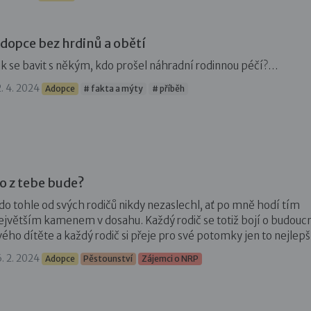
dopce bez hrdinů a obětí
ak se bavit s někým, kdo prošel náhradní rodinnou péčí?…
2. 4. 2024
Adopce
# fakta a mýty
# příběh
o z tebe bude?
do tohle od svých rodičů nikdy nezaslechl, ať po mně hodí tím
ejvětším kamenem v dosahu. Každý rodič se totiž bojí o budouc
vého dítěte a každý rodič si přeje pro své potomky jen to nejlepš
6. 2. 2024
Adopce
Pěstounství
Zájemci o NRP