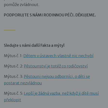
pomůže zvládnout.
PODPORUJTE S NÁMI RODINNOU PÉČI. DĚKUJEME.
Sledujte s námi další Fakta a mýty!
Mýtus č. 1:
Dětem v ústavech vlastně nic nechybí
Mýtus č. 2:
Pěstounství je totéž co rodičovství
Mýtus č. 3:
Pěstouni nejsou odborníci, o děti se
postarat nezvládnou
Mýtus č. 5:
Lepší je žádná vazba, než když ji dítě musí
překlopit