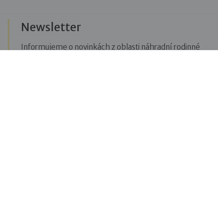
Newsletter
Informujeme o novinkách z oblasti náhradní rodinné
péče, posíláme upozornění na vzdělávací akce či
aktuality z Dobré rodiny.
Přihlásit se k odběru novinek
Menu
Pro veřejnost
Pro zájemce o služby
Pro klienty
Pro děti
Vzdělávání