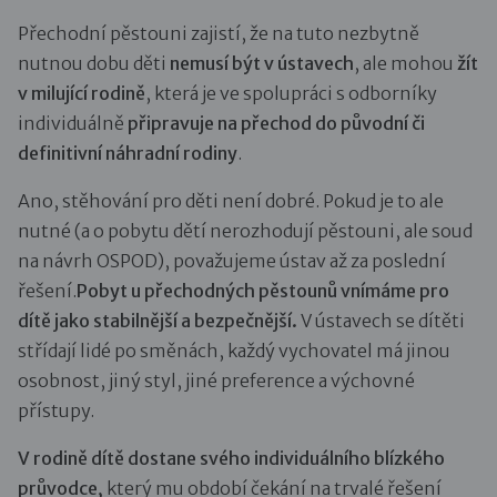
Přechodní pěstouni zajistí, že na tuto nezbytně
nutnou dobu děti
nemusí být v ústavech
, ale mohou
žít
v milující rodině
, která je ve spolupráci s odborníky
individuálně
připravuje na přechod do původní či
definitivní náhradní rodiny
.
Ano, stěhování pro děti není dobré. Pokud je to ale
nutné (a o pobytu dětí nerozhodují pěstouni, ale soud
na návrh OSPOD), považujeme ústav až za poslední
řešení.
Pobyt u přechodných pěstounů vnímáme pro
dítě jako stabilnější a bezpečnější.
V ústavech se dítěti
střídají lidé po směnách, každý vychovatel má jinou
osobnost, jiný styl, jiné preference a výchovné
přístupy.
V rodině dítě dostane svého individuálního blízkého
průvodce,
který mu období čekání na trvalé řešení