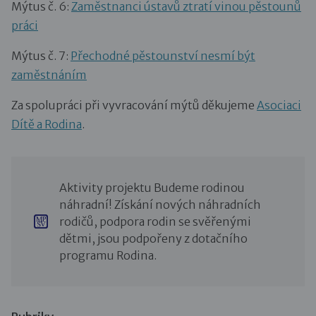
Mýtus č. 6:
Zaměstnanci ústavů ztratí vinou pěstounů
práci
Mýtus č. 7:
Přechodné pěstounství nesmí být
zaměstnáním
Za spolupráci při vyvracování mýtů děkujeme
Asociaci
Dítě a Rodina
.
Aktivity projektu Budeme rodinou
náhradní! Získání nových náhradních
rodičů, podpora rodin se svěřenými
dětmi, jsou podpořeny z dotačního
programu Rodina.