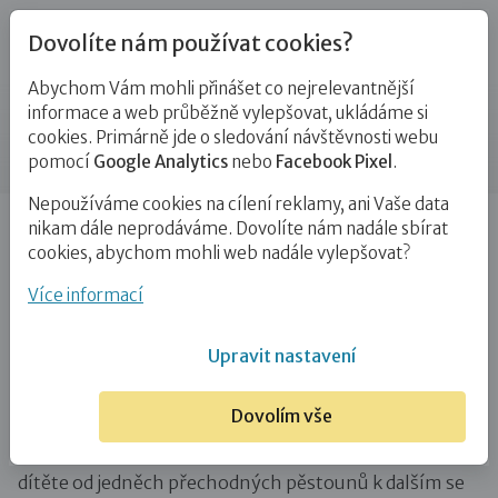
Dovolíte nám používat cookies?
Abychom Vám mohli přinášet co nejrelevantnější
Blog
informace a web průběžně vylepšovat, ukládáme si
cookies. Primárně jde o sledování návštěvnosti webu
Příspěvek
pomocí
Google Analytics
nebo
Facebook Pixel
.
Nepoužíváme cookies na cílení reklamy, ani Vaše data
Úvod
Blog
Ostatní
Fakta a mýty: Dítě se bude
nikam dále neprodáváme. Dovolíte nám nadále sbírat
stěhovat z rodiny do rodiny…
cookies, abychom mohli web nadále vylepšovat?
Fakta a mýty: Dítě se bude stěhovat
Více informací
z rodiny do rodiny
Upravit nastavení
19. 7. 2016
Ostatní
# fakta a mýty
Dovolím vše
Často zmiňované obavy z několikerého stěhování
dítěte od jedněch přechodných pěstounů k dalším se