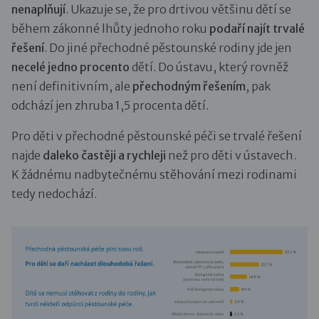
nenaplňují
. Ukazuje se, že pro drtivou většinu dětí se
během zákonné lhůty jednoho roku
podaří najít trvalé
řešení
. Do jiné přechodné pěstounské rodiny jde jen
necelé jedno procento
dětí. Do ústavu, který rovněž
není definitivním, ale
přechodným řešením
, pak
odchází jen zhruba 1,5 procenta dětí.
Pro děti v přechodné pěstounské péči se trvalé řešení
najde
daleko častěji a rychleji
než pro děti v ústavech.
K žádnému nadbytečnému stěhování mezi rodinami
tedy nedochází.