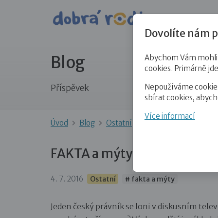
Pro veře
Dovolíte nám p
Blog
Abychom Vám mohli př
cookies. Primárně jd
Nepoužíváme cookies 
Příspěvek
sbírat cookies, abyc
Více informací
Úvod
Blog
Ostatní
FAKTA a mýty: Pěstoun
FAKTA a mýty: Pěstounství n
4. 7. 2016
Ostatní
# fakta a mýty
Jeden český právník se loni v diskusním tele