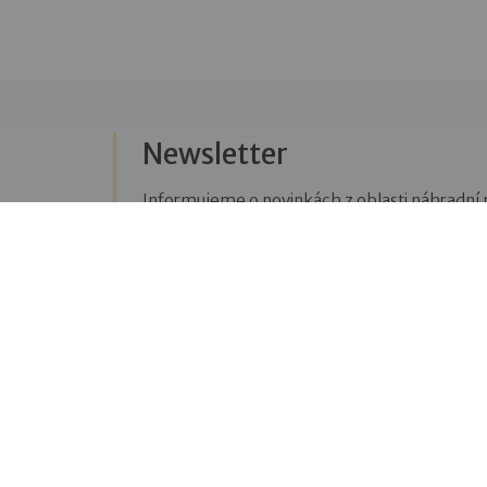
Newsletter
Informujeme o novinkách z oblasti náhradní r
Přihlásit se k odběru novinek
Menu
Sledujte n
Pro veřejnost
Fac
pravi
Pro zájemce o služby
oblas
Pro klienty
Blo
Pro děti