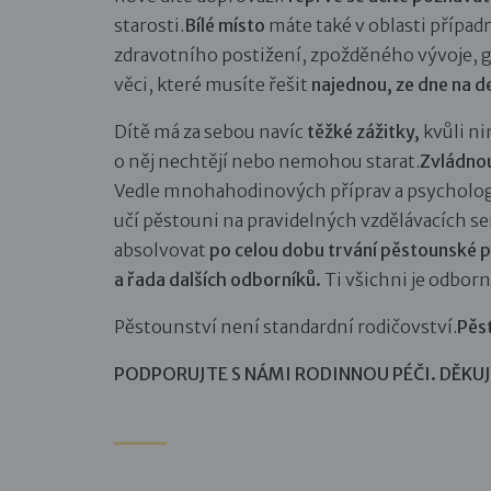
starosti.
Bílé místo
máte také v oblasti přípa
zdravotního postižení, zpožděného vývoje, ge
věci, které musíte řešit
najednou, ze dne na d
Dítě má za sebou navíc
těžké zážitky,
kvůli ni
o něj nechtějí nebo nemohou starat.
Zvládnou
Vedle mnohahodinových příprav a psycholog
učí pěstouni na pravidelných vzdělávacích s
absolvovat
po celou dobu trvání pěstounské 
a řada dalších odborníků.
Ti všichni je odbor
Pěstounství není standardní rodičovství.
Pěs
PODPORUJTE S NÁMI RODINNOU PÉČI. DĚKU