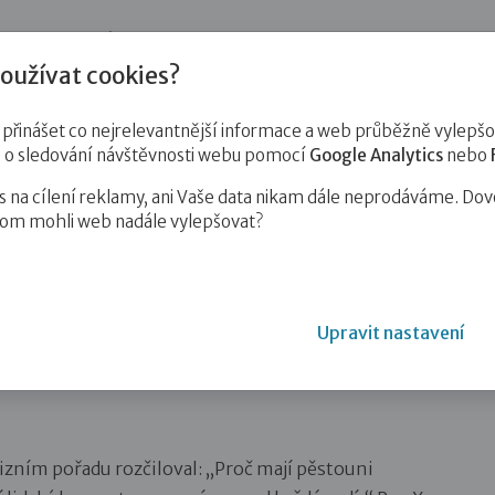
jnost
Pro zájemce o služby
Pro klienty
Pro děti
Vzd
oužívat cookies?
inášet co nejrelevantnější informace a web průběžně vylepšov
e o sledování návštěvnosti webu pomocí
Google Analytics
nebo
na cílení reklamy, ani Vaše data nikam dále neprodáváme. Dov
hom mohli web nadále vylepšovat?
ství není totéž co rodičovství…
Upravit nastavení
ení totéž co rodičovství
vizním pořadu rozčiloval: „Proč mají pěstouni