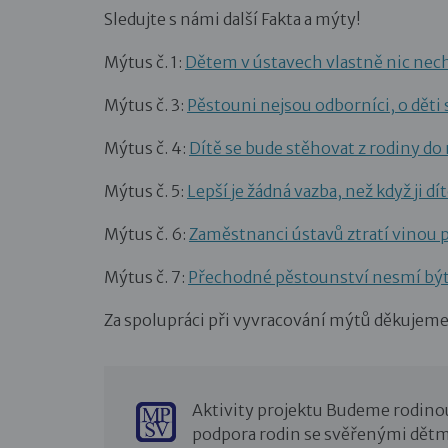
Sledujte s námi další Fakta a mýty!
Mýtus č. 1:
Dětem v ústavech vlastně nic nec
Mýtus č. 3:
Pěstouni nejsou odborníci, o děti
Mýtus č. 4:
Dítě se bude stěhovat z rodiny do
Mýtus č. 5:
Lepší je žádná vazba, než když ji d
Mýtus č. 6:
Zaměstnanci ústavů ztratí vinou 
Mýtus č. 7:
Přechodné pěstounství nesmí bý
Za spolupráci při vyvracování mýtů děkujem
Aktivity projektu Budeme rodino
podpora rodin se svěřenými dětm