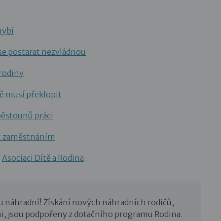
hybí
 se postarat nezvládnou
 rodiny
ítě musí překlopit
pěstounů práci
t zaměstnáním
e
Asociaci Dítě a Rodina
.
u náhradní! Získání nových náhradních rodičů,
i, jsou podpořeny z dotačního programu Rodina.