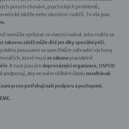
dných poruch chování, psychických problémů,
netické zátěže nebo závislosti rodičů. To vše jsou
en.
mž nemůže vyrůstat ve vlastní rodině. Jeho rodiče se
t takovou zátěž může dítě jen díky speciální péči.
ického posouzení se specifikům náhradní výchovy
eminářích, které musí
ze zákona
pravidelně
péče
. K ruce jsou jim
doprovázející organizace, OSPOD
ně podporují, aby ve svém těžkém úkolu
neselhávali
.
touni proto potřebují naši podporu a pochopení.
JEME.