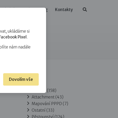
ělávání
O nás
Blog
Kontakty
at, ukládáme si
Facebook Pixel
.
olíte nám nadále
Dovolím vše
Rubriky
Adopce
(158)
Attachment
(43)
Mapování PPPD
(7)
Ostatní
(33)
Pěstounství
(124)