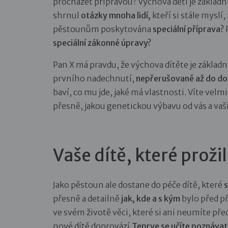
procházet přípravou? Výchova dětí je základní
shrnul
otázky mnoha lidí,
kteří si stále myslí,
pěstounům poskytována
speciální příprava?
P
speciální zákonné úpravy?
Pan X má pravdu, že výchova dítěte je základ
prvního nadechnutí,
nepřerušovaně až do do
baví, co mu jde, jaké má vlastnosti. Víte velm
přesně, jakou genetickou výbavu od vás a vaší
Vaše dítě, které prožil
Jako pěstoun ale dostane do péče dítě, které
s
přesně a detailně
jak, kde a s kým
bylo před p
ve svém životě věci, které si ani neumíte před
nové dítě doprovází.
Teprve se učíte poznávat