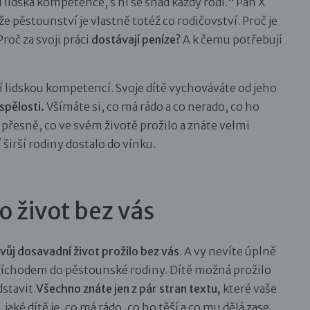
 lidská kompetence, s ní se snad každý rodí.“ Pan X
 že pěstounství je vlastně totéž co rodičovství. Proč je
roč za svoji práci
dostávají peníze?
A k čemu potřebují
ní lidskou kompetencí. Svoje dítě vychováváte od jeho
spělosti.
Všímáte si, co má rádo a co nerado, co ho
i přesně, co ve svém životě prožilo a znáte velmi
 širší rodiny dostalo do vínku.
o život bez vás
vůj dosavadní život prožilo bez vás
. A vy nevíte úplně
říchodem do pěstounské rodiny. Dítě možná prožilo
stavit.
Všechno znáte jen z pár stran textu,
které vaše
,
jaké dítě je, co má rádo, co ho těší a co mu dělá zase