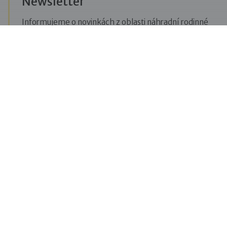
Newsletter
Informujeme o novinkách z oblasti náhradní rodinné
péče, posíláme upozornění na vzdělávací akce či
aktuality z Dobré rodiny.
Přihlásit se k odběru novinek
Menu
Pro veřejnost
Pro zájemce o služby
Pro klienty
Pro děti
Vzdělávání
O nás
Blog