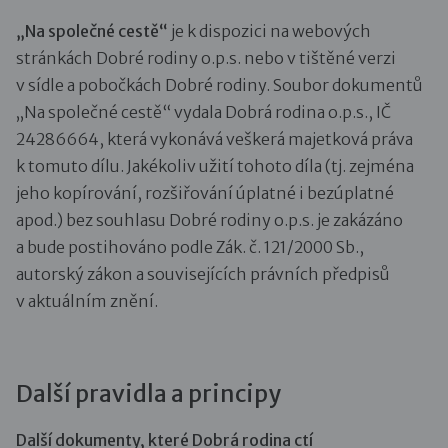
„Na společné cestě“
je k dispozici na webových
stránkách Dobré rodiny o.p.s. nebo v tištěné verzi
v sídle a pobočkách Dobré rodiny. Soubor dokumentů
„Na společné cestě“ vydala Dobrá rodina o.p.s., IČ
24286664, která vykonává veškerá majetková práva
k tomuto dílu. Jakékoliv užití tohoto díla (tj. zejména
jeho kopírování, rozšiřování úplatné i bezúplatné
apod.) bez souhlasu Dobré rodiny o.p.s. je zakázáno
a bude postihováno podle Zák. č. 121/2000 Sb.,
autorský zákon a souvisejících právních předpisů
v aktuálním znění.
Další pravidla a principy
Další dokumenty, které Dobrá rodina ctí