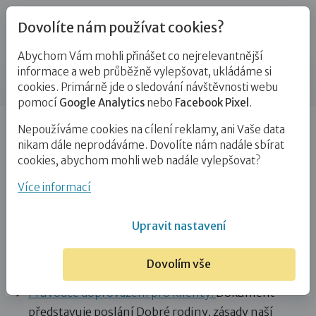
Dovolíte nám používat cookies?
Abychom Vám mohli přinášet co nejrelevantnější
Dokumenty
informace a web průběžně vylepšovat, ukládáme si
cookies. Primárně jde o sledování návštěvnosti webu
pomocí
Google Analytics
nebo
Facebook Pixel
.
Úvod
Dokumenty
Nepoužíváme cookies na cílení reklamy, ani Vaše data
nikam dále neprodáváme. Dovolíte nám nadále sbírat
Na společné cestě
cookies, abychom mohli web nadále vylepšovat?
Více informací
„Na společné cestě“ je soubor dokumentů, které tvoří
přílohy Dohody o výkonu pěstounské péče a upřesňují
Upravit nastavení
podmínky spolupráce mezi Klientem a Dobrou rodinou
o.p.s.
Dovolím vše
Průvodce doprovázení pro klienty:
Dokument
představuje poslání Dobré rodiny, zásady naší